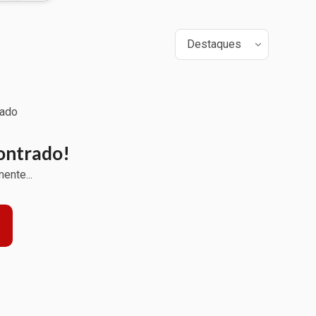
ontrado!
ente...