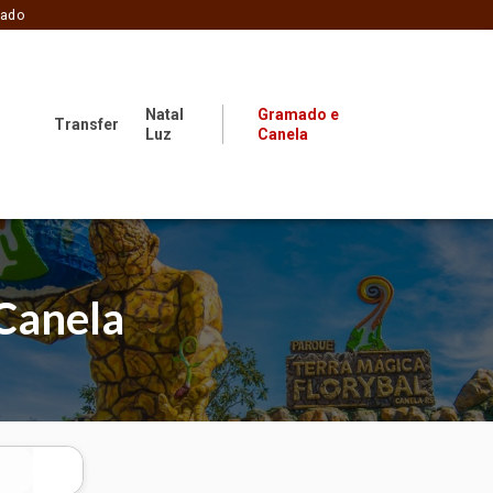
zado
Natal
Gramado e
Transfer
Luz
Canela
Canela