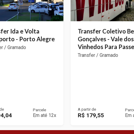
fer Ida e Volta
Transfer Coletivo B
orto - Porto Alegre
Gonçalves - Vale dos
Vinhedos Para Passe
er / Gramado
Transfer / Gramado
 de
A partir de
Parcele
Parc
94,04
R$ 179,55
Em até 12x
Em 