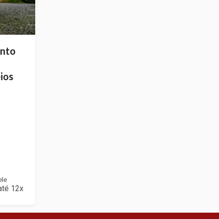
ento
ios
ele
até 12x