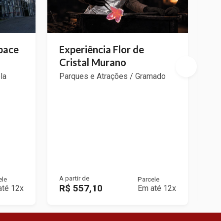
Space
Experiência Flor de
Of
Cristal Murano
M
la
Parques e Atrações / Gramado
Pa
A partir de
A p
ele
Parcele
R$ 557,10
R
até 12x
Em até 12x