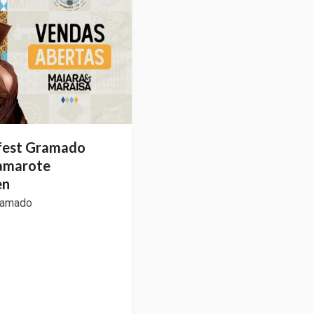
fest Gramado
amarote
en
ramado