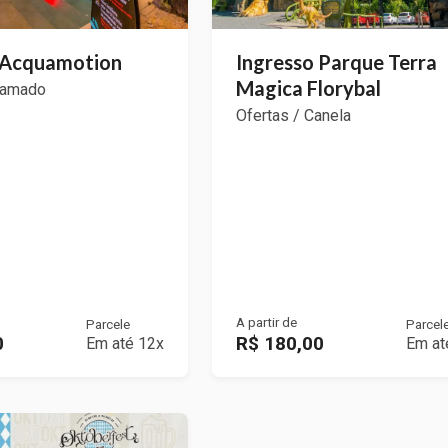
 Acquamotion
Ingresso Parque Terra
Magica Florybal
ramado
Ofertas / Canela
A partir de
Parcele
Parcel
0
R$ 180,00
Em até 12x
Em at