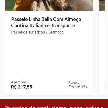
Passeio Linha Bella Com Almoço
E
Cantina Italiana e Transporte
F
Passeios Turísticos / Gramado
P
A partir de
A 
Parcele
R$ 217,55
R
Em até 12x